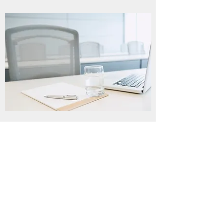
会社名 合同会社ライフパートナーズ
設立 2022年5月20日
資本金 50万円
代表社員 杉山和弥
​主要サービス FP業務、保険業務、ケアハ
ウス事業、コンサル事業、広告代理業